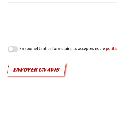
En soumettant ce formulaire, tu acceptes notre
politi
ENVOYER UN AVIS