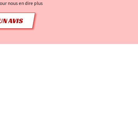
our nous en dire plus
UN AVIS