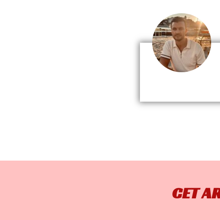
CET AR