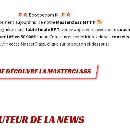
Booooooom !!!!
ement aujourd’hui de notre
Masterclass MTT
!!!
agnés et une
table finale EPT
, venez apprendre avec notre
coach
er 10€ en 50 000€
sur un Colossus et bénéficierez de ses
conseils
vrir cette MasterClass, clique sur le bouton ci-dessous :
JE DÉCOUVRE LA MASTERCLASS
AUTEUR DE LA NEWS