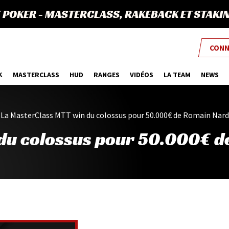
E POKER
-
MASTERCLASS, RAKEBACK ET STAKI
CONN
K
MASTERCLASS
HUD
RANGES
VIDÉOS
LA TEAM
NEWS
/
La MasterClass MTT win du colossus pour 50.000€ de Romain Nard
du colossus pour 50.000€ d