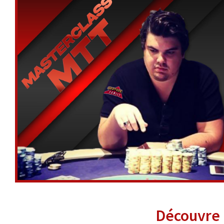
Découvre 