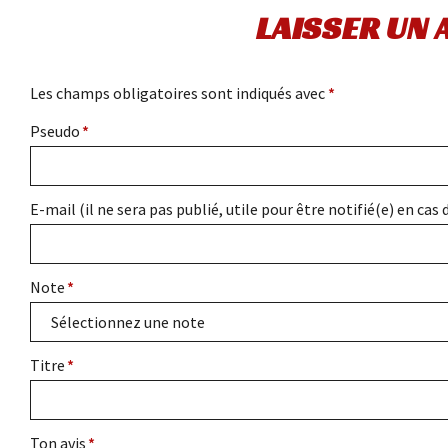
LAISSER UN 
Les champs obligatoires sont indiqués avec
*
Pseudo
E-mail (il ne sera pas publié, utile pour être notifié(e) en cas
Note
Titre
Ton avis