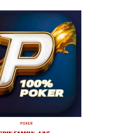
POKER