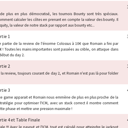
de plus en plus démocratisé, les tournois Bounty sont très spéciaux.
ment calculer les côtes en prenant en compte la valeur des bounty. Il
quity, la valeur de notre stack par rapport aux bounty etc...
tie 1
 partie de la review de l'énorme Colossus à 10€ que Romain a fini par
 ! Toutes les mains importantes sont passées au crible, on attaque dans
 début du day 2.
tie 2
 la review, toujours courant de day 2, et Romain n'est pas là pour folder
tie 3
ate game apparait et Romain nous emmène de plus en plus proche de la
 stratégie pour optimiser l'ICM, avec un stack correct il montre comment
ette phase et mettre une pression maximale !
tie 4 et Table Finale
ale !!! Avec le payout et l'ICM, tout est calculé pour atteindre le jackpot