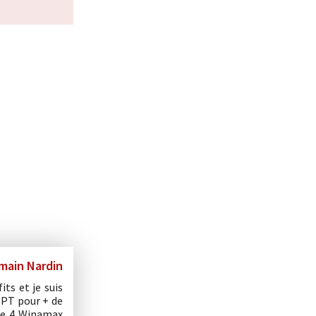
main Nardin
its et je suis
 EPT pour + de
 de 4 Winamax