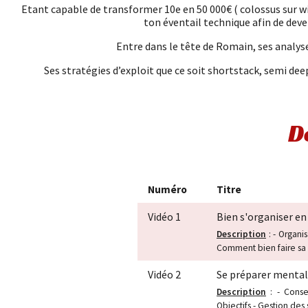
Etant capable de transformer 10e en 50 000€ ( colossus sur wi
ton éventail technique afin de deven
Entre dans le tête de Romain, ses analys
Ses stratégies d’exploit que ce soit shortstack, semi dee
D
Numéro
Titre
Vidéo 1
Bien s'organiser e
Description
: - Organis
Comment bien faire sa c
Vidéo 2
Se préparer menta
Description
: - Conse
Objectifs - Gestion des