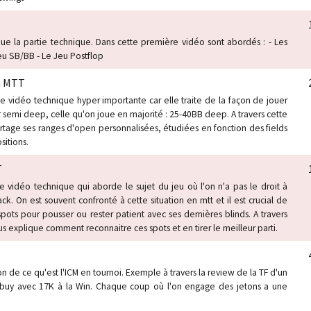
ue la partie technique. Dans cette première vidéo sont abordés : - Les
eu SB/BB - Le Jeu Postflop
n MTT
 vidéo technique hyper importante car elle traite de la façon de jouer
 semi deep, celle qu'on joue en majorité : 25-40BB deep. A travers cette
tage ses ranges d'open personnalisées, étudiées en fonction des fields
sitions.
T
e vidéo technique qui aborde le sujet du jeu où l'on n'a pas le droit à
tack. On est souvent confronté à cette situation en mtt et il est crucial de
spots pour pousser ou rester patient avec ses dernières blinds. A travers
 explique comment reconnaitre ces spots et en tirer le meilleur parti.
on de ce qu'est l'ICM en tournoi. Exemple à travers la review de la TF d'un
buy avec 17K à la Win. Chaque coup où l'on engage des jetons a une