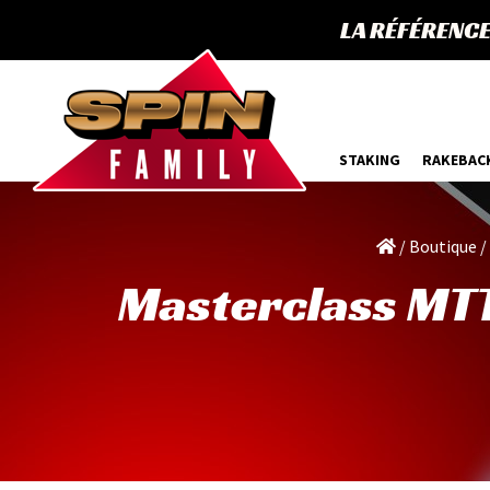
LA RÉFÉRENC
STAKING
RAKEBAC
/
Boutique
/
Masterclass MTT