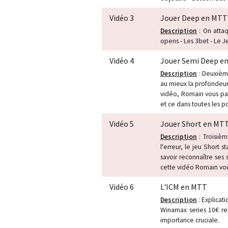
Vidéo 3
Jouer Deep en MTT
Description
: On attaq
opens - Les 3bet - Le J
Vidéo 4
Jouer Semi Deep e
Description
: Deuxième
au mieux la profondeur
vidéo, Romain vous par
et ce dans toutes les po
Vidéo 5
Jouer Short en MT
Description
: Troisièm
l'erreur, le jeu Short s
savoir reconnaître ses 
cette vidéo Romain vous
Vidéo 6
L'ICM en MTT
Description
: Explicati
Winamax series 10€ re
importance cruciale.