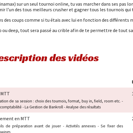
namax) sur un seul tournoi online, tu vas marcher dans ses pas lor
ir l’un des tous meilleurs crusher et gagner tous les tournois qui t
es des coups comme si tu étais avec lui en fonction des différents
p ou deep, tout sera passé au crible afin de te permettre de tout s
escription des vidéos
n MTT
ation de sa session : choix des tournois, format, buy in, field, room etc. -
omptabilité - La Gestion de Bankroll - Analyse des résultats
lement en MTT
ils de préparation avant de jouer - Activités annexes - Se fixer des
 swings