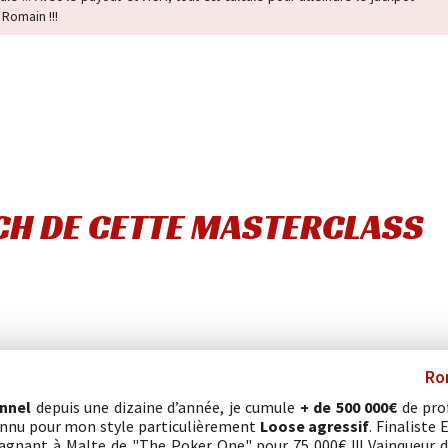
Romain !!!
CH DE CETTE MASTERCLASS
Ro
nnel
depuis une dizaine d’année, je cumule
+ de 500 000€
de prof
onnu pour mon style particulièrement
Loose agressif
. Finaliste
gagnant à Malte de "The Poker One" pour 75 000€ !!! Vainqueur