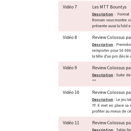
Vidéo 7
Les MTT Bountys
Description
: Format 
Romain vous montre com
présente aussi la fold e
Vidéo 8
Review Colossus par
Description
: Première
remporter pour 50 000€
la tête d'un pro dès le
Vidéo 9
Review Colossus par
Description
: Suite de
^^
Vidéo 10
Review Colossus par
Description
: Le jeu l
TF. Il met en place sa
profiter au mieux de c
Vidéo 11
Review Colossus par
Description
: Table fin