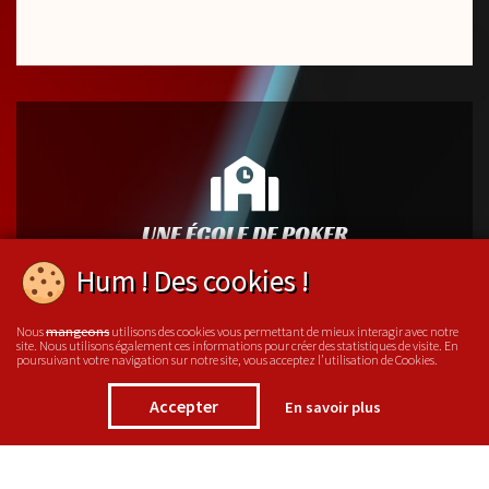
UNE ÉCOLE DE POKER
100% en ligne
Hum ! Des cookies !
Nous
utilisons des cookies vous permettant de mieux interagir avec notre
mangeons
site.
Nous utilisons également ces informations pour créer des statistiques de visite.
En
poursuivant votre navigation sur notre site, vous acceptez l’utilisation de Cookies.
DES COACHS
Accepter
En savoir plus
Gagnants aux plus hautes limites