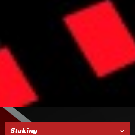
Staking