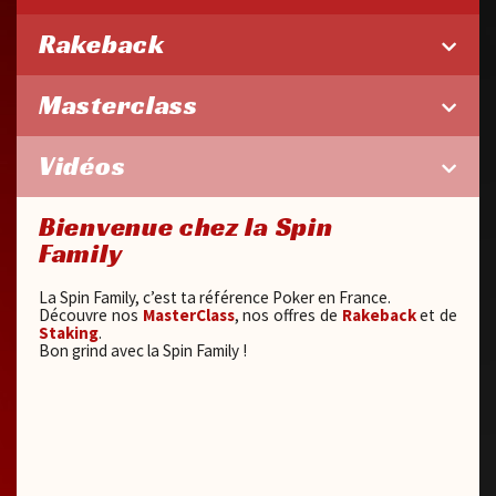
Rien à perdre , tout à gagner !
Rakeback
EN SAVOIR PLUS
Parce qu’on croit en toi, on te propose d’investir et de te
payer ta Bankroll
.
Nous avons négocié les meilleurs Deals Poker du marché
Bonus de bienvenue
Masterclass
Chez la Spin Family, chaque offre de stacking s’accompagne
avec nos partenaires.
Un Rakeback jusqu'à 40%
d’un suivi en
coaching privé
et de groupe toutes les
DÉCOUVRIR NOS MASTERCLASS
Des tournois privés
Retrouve le meilleur contenu vidéo qu’il est possible de se
semaines.
Vidéos
Des cadeaux exclusifs
procurer ! Les
Masterclass Poker
Spin Family sont
Si tu es passionné(e) de poker, motivé(e) et prêt(e) à
accessibles aux
débutants
comme aux joueurs
Un accès à nos vidéos dédiées aux joueurs affiliés
t’investir, découvre le fonctionnement et fais nous ta
Progresse au poker avec les vidéos Spin Family !
confirmés
.
Bienvenue chez la Spin
VOIR NOS VIDÉOS
demande !
Family
EN SAVOIR PLUS
Certaines de nos vidéos sont accessibles à tout le monde,
Nos MasterClass t’aideront à
passer un cap
dans ton jeu
d’autres ne sont disponibles qu’aux membres
et
augmenter ton niveau
global au poker. A travers nos
stakés
ou
affiliés
. Les Masterclass peuvent être achetées
vidéos pédagogiques
, nous couvrons tous les thèmes
La Spin Family, c’est ta référence Poker en France.
Découvre nos
MasterClass
, nos offres de
Rakeback
et de
dans
notre boutique
.
essentiels pour faire
monter en flèche
ton CEV (Chips EV,
Staking
.
ou indice de niveau) et
améliorer ta compréhension
du
Bon grind avec la Spin Family !
Nous ajoutons du nouveau contenu fréquemment.
jeu.
N’hésite pas à consulter régulièrement cette section pour
découvrir de nouvelles vidéos qui te feront progresser et
devenir un joueur gagnant !