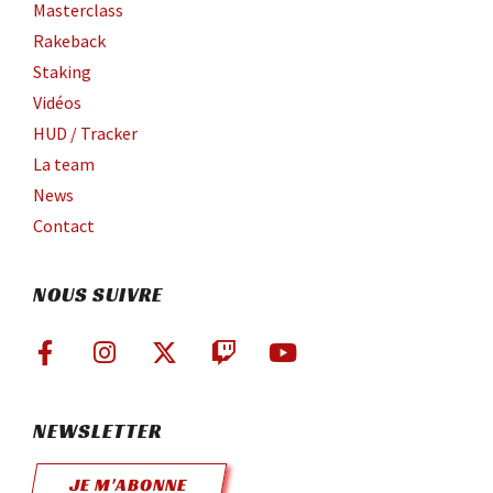
Masterclass
Rakeback
Staking
Vidéos
HUD / Tracker
La team
News
Contact
NOUS SUIVRE
NEWSLETTER
JE M'ABONNE