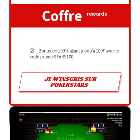
Coffre
rewards
Bonus de 100% allant jusqu'à 100€ avec le
code promo STARS100
JE M'INSCRIS SUR
POKERSTARS