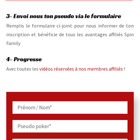
3- Envoi nous ton pseudo via le formulaire
Remplis le formulaire ci-joint pour nous informer de ton
inscription et bénéficie de tous les avantages affiliés Spin
Family
4- Progresse
Avec toutes les
vidéos réservées à nos membres affiliés
!