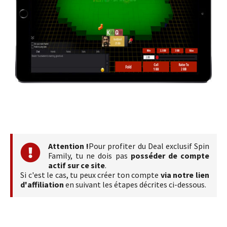
Attention !
Pour profiter du Deal exclusif Spin
Family, tu ne dois pas
posséder de compte
actif sur ce site
.
Si c'est le cas, tu peux créer ton compte
via notre lien
d'affiliation
en suivant les étapes décrites ci-dessous.