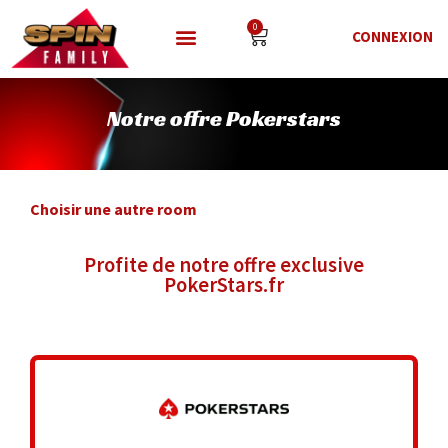
0
CONNEXION
Notre offre Pokerstars
Choisir une autre room
Profite de notre offre exclusive
PokerStars.fr