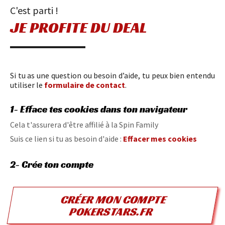
C'est parti !
JE PROFITE DU DEAL
Si tu as une question ou besoin d’aide, tu peux bien entendu
utiliser le
formulaire de contact
.
1- Efface tes cookies dans ton navigateur
Cela t'assurera d'être affilié à la Spin Family
Suis ce lien si tu as besoin d'aide :
Effacer mes cookies
2- Crée ton compte
CRÉER MON COMPTE
POKERSTARS.FR