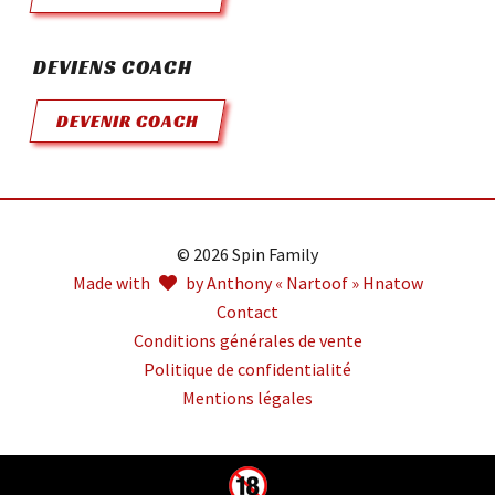
DEVIENS COACH
DEVENIR COACH
© 2026 Spin Family
Made with
by Anthony « Nartoof » Hnatow
Contact
Conditions générales de vente
Politique de confidentialité
Mentions légales