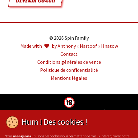
DEVENIR COACH
© 2026 Spin Family
Made with
by Anthony « Nartoof » Hnatow
Contact
Conditions générales de vente
Politique de confidentialité
Mentions légales
Jouer comporte des risques : endettement, isolement, dépendance.
Pour être aidé, appelez le 09-74-75-13-13 (appel non surtaxé)
Hum ! Des cookies !
Nous
utilisons des cookies vous permettant de mieux interagir avec notre
mangeons