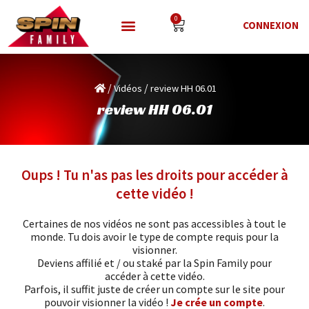
0
CONNEXION
/
/
Vidéos
review HH 06.01
review HH 06.01
Oups ! Tu n'as pas les droits pour accéder à
cette vidéo !
Certaines de nos vidéos ne sont pas accessibles à tout le
monde. Tu dois avoir le type de compte requis pour la
visionner.
Deviens affilié et / ou staké par la Spin Family pour
accéder à cette vidéo.
Parfois, il suffit juste de créer un compte sur le site pour
pouvoir visionner la vidéo !
Je crée un compte
.