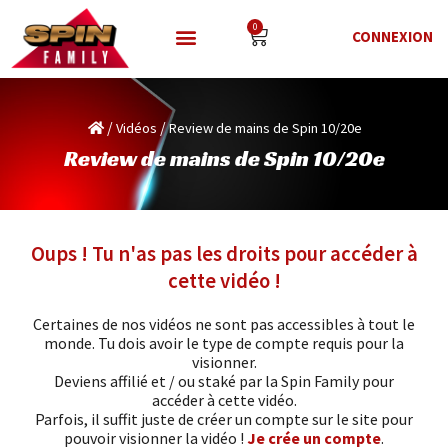
0
CONNEXION
/
/
Vidéos
Review de mains de Spin 10/20e
Review de mains de Spin 10/20e
Oups ! Tu n'as pas les droits pour accéder à
cette vidéo !
Certaines de nos vidéos ne sont pas accessibles à tout le
monde. Tu dois avoir le type de compte requis pour la
visionner.
Deviens affilié et / ou staké par la Spin Family pour
accéder à cette vidéo.
Parfois, il suffit juste de créer un compte sur le site pour
pouvoir visionner la vidéo !
Je crée un compte
.