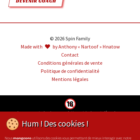
DEVENIR COACH
© 2026 Spin Family
Made with
by Anthony « Nartoof » Hnatow
Contact
Conditions générales de vente
Politique de confidentialité
Mentions légales
Jouer comporte des risques : endettement, isolement, dépendance.
Pour être aidé, appelez le 09-74-75-13-13 (appel non surtaxé)
Hum ! Des cookies !
Nous
utilisons des cookies vous permettant de mieux interagir avec notre
mangeons