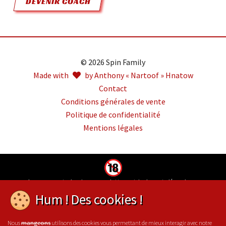
DEVENIR COACH
© 2026 Spin Family
Made with
by Anthony « Nartoof » Hnatow
Contact
Conditions générales de vente
Politique de confidentialité
Mentions légales
Jouer comporte des risques : endettement, isolement, dépendance.
Pour être aidé, appelez le 09-74-75-13-13 (appel non surtaxé)
Hum ! Des cookies !
Nous
utilisons des cookies vous permettant de mieux interagir avec notre
mangeons