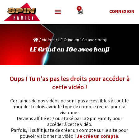
0
CONNEXION
/
/
Vidéos
LE Grind en 10e avec benji
LE Grind en 10e avec benji
Oups ! Tu n'as pas les droits pour accéder à
cette vidéo !
Certaines de nos vidéos ne sont pas accessibles à tout le
monde. Tu dois avoir le type de compte requis pour la
visionner.
Deviens affilié et / ou staké par la Spin Family pour
accéder à cette vidéo.
Parfois, il suffit juste de créer un compte sur le site pour
pouvoir visionner la vidéo !
Je crée un compte
.