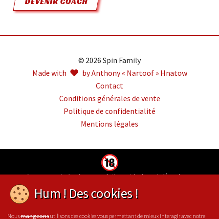
DEVENIR COACH
© 2026 Spin Family
Made with
by Anthony « Nartoof » Hnatow
Contact
Conditions générales de vente
Politique de confidentialité
Mentions légales
Jouer comporte des risques : endettement, isolement, dépendance.
Pour être aidé, appelez le 09-74-75-13-13 (appel non surtaxé)
Hum ! Des cookies !
Nous
utilisons des cookies vous permettant de mieux interagir avec notre
mangeons