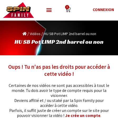
0
CONNEXION
/
/
Vidéos
HU SB Pot LIMP 2nd barrel ou non
HU SB Pot LIMP 2nd barrel ou non
Oups ! Tu n'as pas les droits pour accéder à
cette vidéo !
Certaines de nos vidéos ne sont pas accessibles à tout le
monde. Tu dois avoir le type de compte requis pour la
visionner.
Deviens affilié et / ou staké par la Spin Family pour
accéder à cette vidéo.
Parfois, il suffit juste de créer un compte sur le site pour
pouvoir visionner la vidéo !
Je crée un compte
.