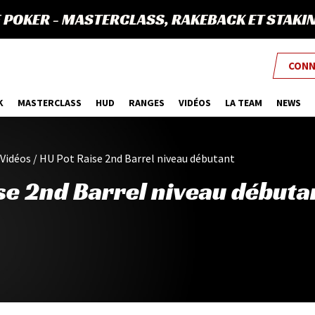
E POKER
-
MASTERCLASS, RAKEBACK ET STAKI
CONN
K
MASTERCLASS
HUD
RANGES
VIDÉOS
LA TEAM
NEWS
Vidéos
/
HU Pot Raise 2nd Barrel niveau débutant
se 2nd Barrel niveau débuta