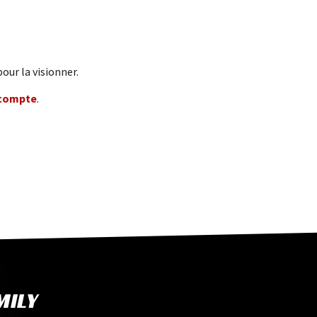
our la visionner.
 compte
.
MILY