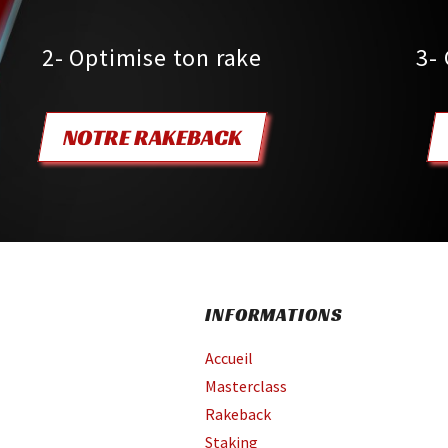
2- Optimise ton rake
3-
NOTRE RAKEBACK
INFORMATIONS
Accueil
Masterclass
Rakeback
Staking