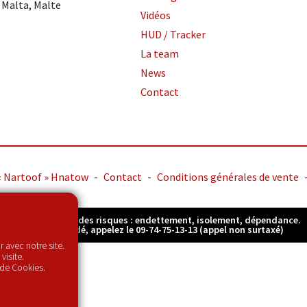
 Malta, Malte
Vidéos
HUD / Tracker
La team
News
Contact
« Nartoof » Hnatow
-
Contact
-
Conditions générales de vente
Jouer comporte des risques : endettement, isolement, dépendance.
Pour être aidé, appelez le 09-74-75-13-13 (appel non surtaxé)
 avec notre site.
visite.
 de Cookies.