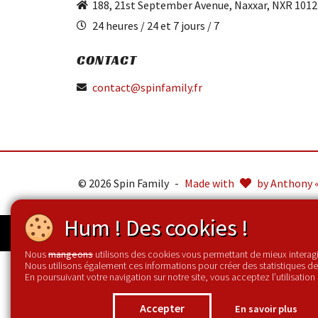
188, 21st September Avenue, Naxxar, NXR 1012
24 heures / 24 et 7 jours / 7
CONTACT
contact@spinfamily.fr
© 2026 Spin Family
-
Made with
by Anthony 
Hum ! Des cookies !
Nous
utilisons des cookies vous permettant de mieux interagir
mangeons
Nous utilisons également ces informations pour créer des statistiques de 
En poursuivant votre navigation sur notre site, vous acceptez l’utilisation
Accepter
En savoir plus