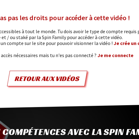
as pas les droits pour accéder à cette vidéo !
cessibles à tout le monde. Tu dois avoir le type de compte requis p
é et / ou staké par la Spin Family pour accéder à cette vidéo.
er un compte sur le site pour pouvoir visionner la vidéo !
Je crée un
s accès nécessaires mais tu n'es pas connecté ?
Je me connecte
RETOUR AUX VIDÉOS
 COMPÉTENCES AVEC LA SPIN FA