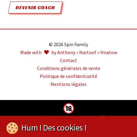
DEVENIR COACH
© 2026 Spin Family
Made with
by Anthony « Nartoof » Hnatow
Contact
Conditions générales de vente
Politique de confidentialité
Mentions légales
Jouer comporte des risques : endettement, isolement, dépendance.
Pour être aidé, appelez le 09-74-75-13-13 (appel non surtaxé)
Hum ! Des cookies !