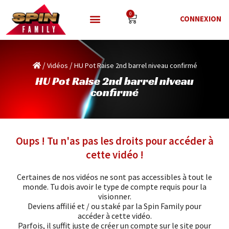
0
CONNEXION
/
/
Vidéos
HU Pot Raise 2nd barrel niveau confirmé
HU Pot Raise 2nd barrel niveau
confirmé
Oups ! Tu n'as pas les droits pour accéder à
cette vidéo !
Certaines de nos vidéos ne sont pas accessibles à tout le
monde. Tu dois avoir le type de compte requis pour la
visionner.
Deviens affilié et / ou staké par la Spin Family pour
accéder à cette vidéo.
Parfois, il suffit juste de créer un compte sur le site pour