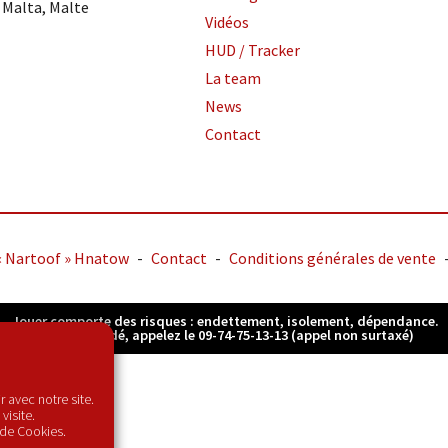
 Malta, Malte
Vidéos
HUD / Tracker
La team
News
Contact
« Nartoof » Hnatow
-
Contact
-
Conditions générales de vente
Jouer comporte des risques : endettement, isolement, dépendance.
Pour être aidé, appelez le 09-74-75-13-13 (appel non surtaxé)
 avec notre site.
visite.
 de Cookies.