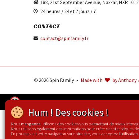
188, 21st September Avenue, Naxxar, NXR 1012
24 heures / 24 et 7 jours / 7
CONTACT
contact@spinfamily.fr
© 2026 Spin Family
-
Made with
by Anthony 
Hum ! Des cookies !
Nous
utilisons des cookies vous permettant de mieux interagir
mangeons
Nous utilisons également ces informations pour créer des statistiques de 
En poursuivant votre navigation sur notre site, vous acceptez l’utilisation