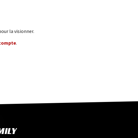
our la visionner.
 compte
.
MILY