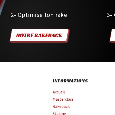
2- Optimise ton rake
3-
NOTRE RAKEBACK
INFORMATIONS
Accueil
Masterclass
Rakeback
Staking