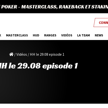
E POKER
-
MASTERCLASS, RAKEBACK ET STAKI
CONN
K
MASTERCLASS
HUD
RANGES
VIDÉOS
LA TEAM
NEWS
/
Vidéos
/
HH le 29.08 episode 1
H le 29.08 episode 1