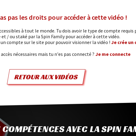
as pas les droits pour accéder à cette vidéo !
cessibles à tout le monde. Tu dois avoir le type de compte requis p
é et / ou staké par la Spin Family pour accéder à cette vidéo.
er un compte sur le site pour pouvoir visionner la vidéo !
Je crée un
s accès nécessaires mais tu n'es pas connecté ?
Je me connecte
RETOUR AUX VIDÉOS
 COMPÉTENCES AVEC LA SPIN FA