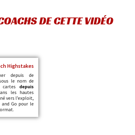
COACHS DE CETTE VIDÉO
ach Highstakes
er depuis de
sous le nom de
e cartes
depuis
dans les hautes
é vers l’exploit,
n and Go pour le
format.