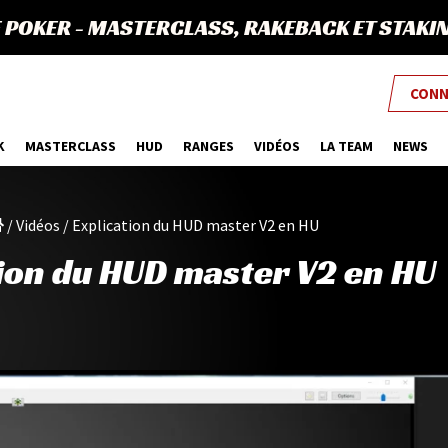
E POKER
-
MASTERCLASS, RAKEBACK ET STAKI
CONN
K
MASTERCLASS
HUD
RANGES
VIDÉOS
LA TEAM
NEWS
/
Vidéos
/
Explication du HUD master V2 en HU
tion du HUD master V2 en HU