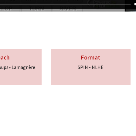
oach
Format
coups» Lamagnère
SPIN - NLHE