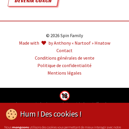
DEVENIR COACH
© 2026 Spin Family
Made with
by Anthony « Nartoof » Hnatow
Contact
Conditions générales de vente
Politique de confidentialité
Mentions légales
Jouer comporte des risques : endettement, isolement, dépendance.
Pour être aidé, appelez le 09-74-75-13-13 (appel non surtaxé)
Hum ! Des cookies !
Nous
utilisons des cookies vous permettant de mieux interagir avec notre
mangeons