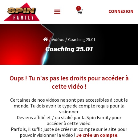
0
CONNEXION
/
/
Vidéos
Coaching 25.01
Coaching 25.01
Oups ! Tu n'as pas les droits pour accéder à
cette vidéo !
Certaines de nos vidéos ne sont pas accessibles à tout le
monde. Tu dois avoir le type de compte requis pour la
visionner.
Deviens affilié et / ou staké par la Spin Family pour
accéder à cette vidéo.
Parfois, il suffit juste de créer un compte sur le site pour
pouvoir visionner la vidéo !
Je crée un compte
.