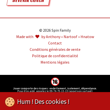
DEVENIR COACH
© 2026 Spin Family
Made with
by Anthony « Nartoof » Hnatow
Contact
Conditions générales de vente
Politique de confidentialité
Mentions légales
Jouer comporte des risques : endettement, isolement, dépendance.
Pour être aidé, appelez le 09-74-75-13-13 (appel non surtaxé)
Hum ! Des cookies !