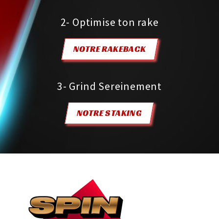
2- Optimise ton rake
NOTRE RAKEBACK
3- Grind Sereinement
NOTRE STAKING