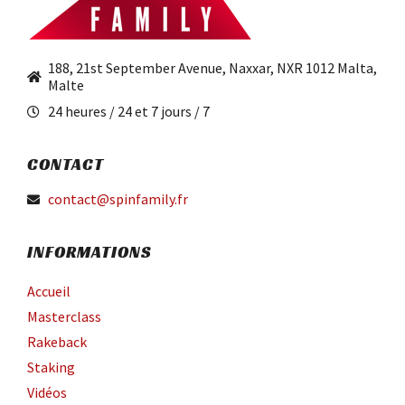
188, 21st September Avenue, Naxxar, NXR 1012 Malta,
Malte
24 heures / 24 et 7 jours / 7
CONTACT
contact@spinfamily.fr
INFORMATIONS
Accueil
Masterclass
Rakeback
Staking
Vidéos