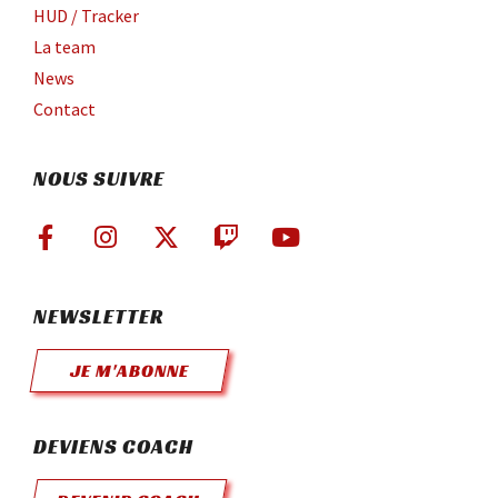
HUD / Tracker
La team
News
Contact
NOUS SUIVRE
NEWSLETTER
JE M'ABONNE
DEVIENS COACH