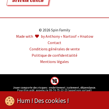
DEVENIR COACH
© 2026 Spin Family
Made with
by Anthony « Nartoof » Hnatow
Contact
Conditions générales de vente
Politique de confidentialité
Mentions légales
Jouer comporte des risques : endettement, isolement, dépendance.
Pour être aidé, appelez le 09-74-75-13-13 (appel non surtaxé)
Hum ! Des cookies !