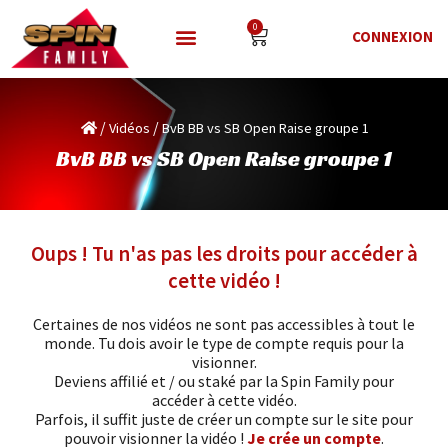
0
CONNEXION
/
/
Vidéos
BvB BB vs SB Open Raise groupe 1
BvB BB vs SB Open Raise groupe 1
Oups ! Tu n'as pas les droits pour accéder à
cette vidéo !
Certaines de nos vidéos ne sont pas accessibles à tout le
monde. Tu dois avoir le type de compte requis pour la
visionner.
Deviens affilié et / ou staké par la Spin Family pour
accéder à cette vidéo.
Parfois, il suffit juste de créer un compte sur le site pour
pouvoir visionner la vidéo !
Je crée un compte
.