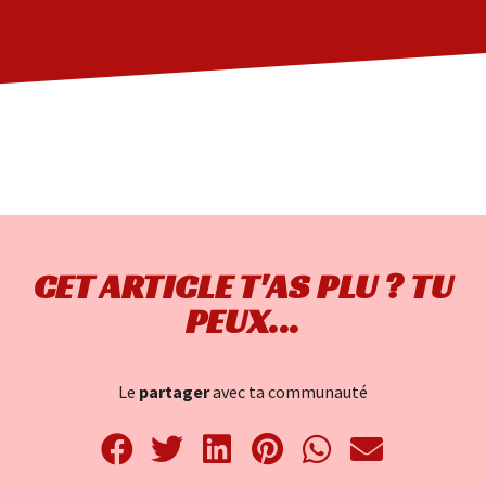
CET ARTICLE T'AS PLU ? TU
PEUX...
Le
partager
avec ta communauté