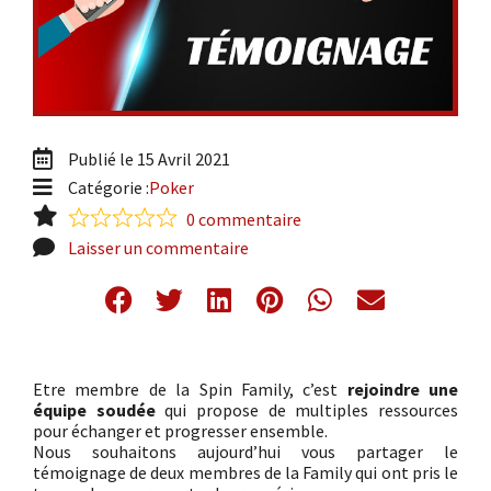
Publié le 15 Avril 2021
Catégorie :
Poker
0 commentaire
Laisser un commentaire
Etre membre de la Spin Family, c’est
rejoindre une
équipe soudée
qui propose de multiples ressources
pour échanger et progresser ensemble.
Nous souhaitons aujourd’hui vous partager le
témoignage de deux membres de la Family qui ont pris le