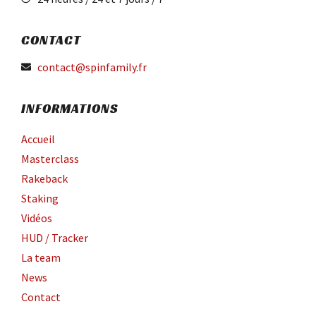
CONTACT
contact@spinfamily.fr
INFORMATIONS
Accueil
Masterclass
Rakeback
Staking
Vidéos
HUD / Tracker
La team
News
Contact