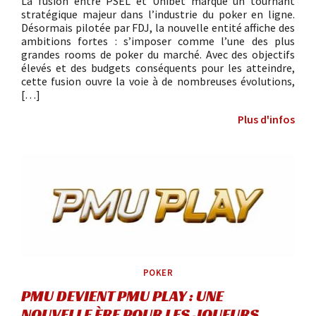
La fusion entre PSEL et Unibet marque un tournant
stratégique majeur dans l’industrie du poker en ligne.
Désormais pilotée par FDJ, la nouvelle entité affiche des
ambitions fortes : s’imposer comme l’une des plus
grandes rooms de poker du marché. Avec des objectifs
élevés et des budgets conséquents pour les atteindre,
cette fusion ouvre la voie à de nombreuses évolutions,
[…]
Plus d'infos
POKER
PMU DEVIENT PMU PLAY : UNE
NOUVELLE ÈRE POUR LES JOUEURS