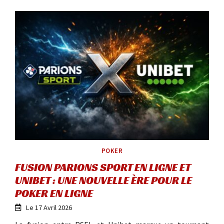
POKER
FUSION PARIONS SPORT EN LIGNE ET
UNIBET : UNE NOUVELLE ÈRE POUR LE
POKER EN LIGNE
Le 17 Avril 2026