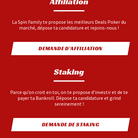
Affiliation
La Spin Family te propose les meilleurs Deals Poker du
marché, dépose ta candidature et rejoins-nous !
DEMANDE D'AFFILIATION
Staking
Parce qu’on croit en toi, on te propose d’investir et de te
payer ta Bankroll. Dépose ta candidature et grind
sereinement !
DEMANDE DE STAKING