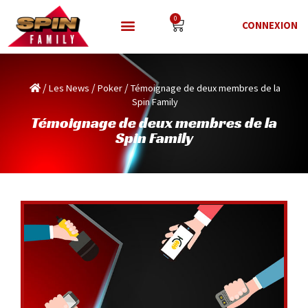
0
CONNEXION
/
/
/
Les News
Poker
Témoignage de deux membres de la
Spin Family
Témoignage de deux membres de la
Spin Family