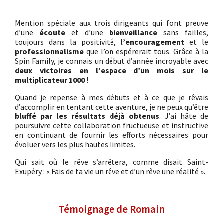
Mention spéciale aux trois dirigeants qui font preuve
d’une
écoute
et d’une
bienveillance
sans failles,
toujours dans la positivité,
l’encouragement
et le
professionnalisme
que l’on espérerait tous. Grâce à la
Spin Family, je connais un début d’année incroyable avec
deux victoires en l’espace d’un mois sur le
multiplicateur 1000
!
Quand je repense à mes débuts et à ce que je rêvais
d’accomplir en tentant cette aventure, je ne peux qu’être
bluffé par les résultats déjà obtenus
. J’ai hâte de
poursuivre cette collaboration fructueuse et instructive
en continuant de fournir les efforts nécessaires pour
évoluer vers les plus hautes limites.
Qui sait où le rêve s’arrêtera, comme disait Saint-
Exupéry : « Fais de ta vie un rêve et d’un rêve une réalité ».
Témoignage de Romain