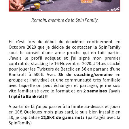
Romain, membre de la Spin Family
Et c’est lors du début du deuxième confinement en
Octobre 2020 que je décide de contacter la SpinFamily
sous le conseil d’une amie proche qui en fait partie.
J’avais le profil adéquat et j’ai signé mon premier
contrat de stacking le 16 Novembre 2020. J’étais stacké
pour jouer les Twisters de Betclic en 5€ en partant d’une
Bankroll à 500€. Avec
3h de coaching/semaine
en
groupe et individuel et une communauté très familiale
avec laquelle on peut échanger et partager, je me suis
vite familiarisé avec le format et en
2 semaines
j’avais
triplé la Bankroll
!!!
A partir de là j’ai pu passer à la limite au-dessus et jouer
en 10€. Quelques mois plus tard, je suis bien installé en
10, je capitalise
12,5k€ de gains nets
(partagés avec la
SpinFamily).