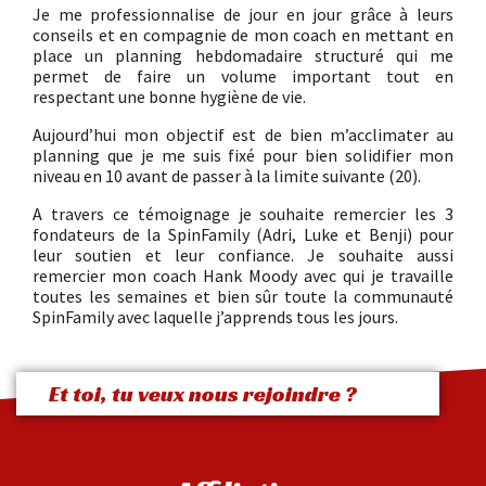
Je me professionnalise de jour en jour grâce à leurs
conseils et en compagnie de mon coach en mettant en
place un planning hebdomadaire structuré qui me
permet de faire un volume important tout en
respectant une bonne hygiène de vie.
Aujourd’hui mon objectif est de bien m’acclimater au
planning que je me suis fixé pour bien solidifier mon
niveau en 10 avant de passer à la limite suivante (20).
A travers ce témoignage je souhaite remercier les 3
fondateurs de la SpinFamily (Adri, Luke et Benji) pour
leur soutien et leur confiance. Je souhaite aussi
remercier mon coach Hank Moody avec qui je travaille
toutes les semaines et bien sûr toute la communauté
SpinFamily avec laquelle j’apprends tous les jours.
Et toi, tu veux nous rejoindre ?