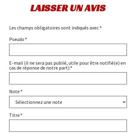
LAISSER UN AVIS
Les champs obligatoires sont indiqués avec
*
Pseudo
E-mail (il ne sera pas publié, utile pour être notifié(e) en
cas de réponse de notre part)
Note
Titre