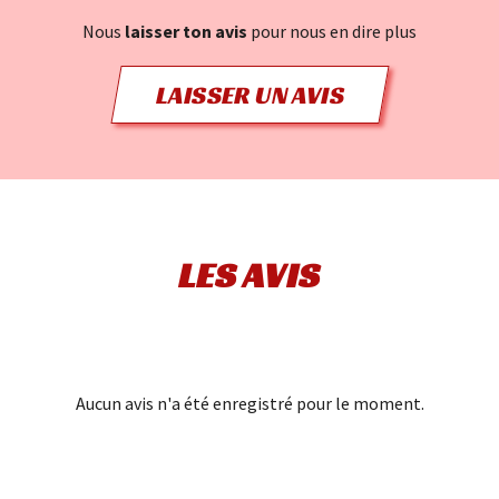
Nous
laisser ton avis
pour nous en dire plus
LAISSER UN AVIS
LES AVIS
Aucun avis n'a été enregistré pour le moment.