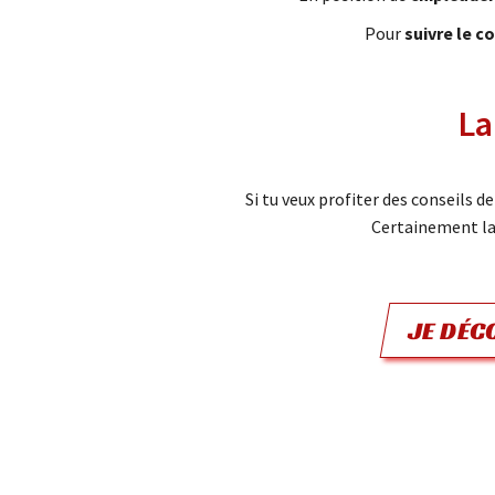
Pour
suivre le c
La
Si tu veux profiter des conseils 
Certainement l
JE DÉC