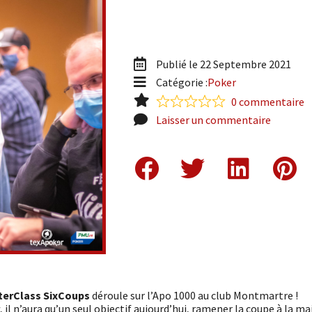
Publié le 22 Septembre 2021
Catégorie :
Poker
0 commentaire
Laisser un commentaire
terClass SixCoups
déroule sur l’Apo 1000 au club Montmartre !
, il n’aura qu’un seul objectif aujourd’hui, ramener la coupe à la ma