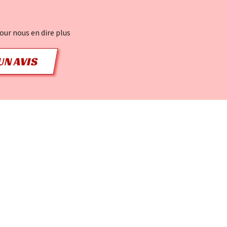
our nous en dire plus
UN AVIS