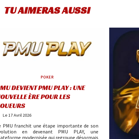
TU AIMERAS AUSSI
POKER
MU DEVIENT PMU PLAY : UNE
OUVELLE ÈRE POUR LES
JOUEURS
Le 17 Avril 2026
e PMU franchit une étape importante de son
volution en devenant PMU PLAY, une
lateforme modernisée qui regroupe désormais