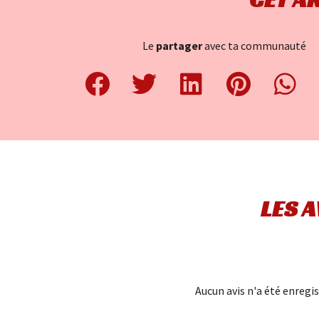
Le
partager
avec ta communauté
LES A
Aucun avis n'a été enregi