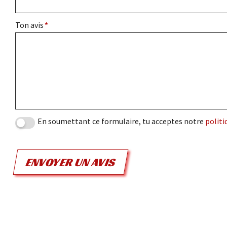
Ton avis
En soumettant ce formulaire, tu acceptes notre
politi
ENVOYER UN AVIS