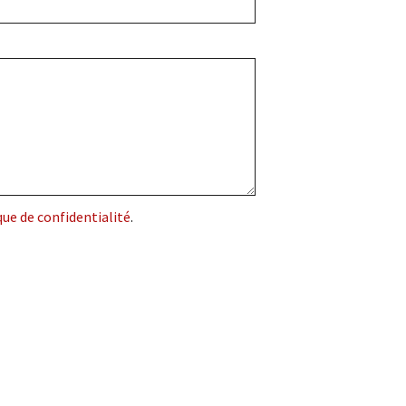
que de confidentialité
.