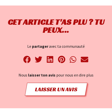
CET ARTICLE T'AS PLU ? TU
PEUX...
Le
partager
avec ta communauté
Nous
laisser ton avis
pour nous en dire plus
LAISSER UN AVIS