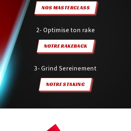
NOS MASTERCLASS
2- Optimise ton rake
NOTRE RAKEBACK
3- Grind Sereinement
NOTRE STAKING