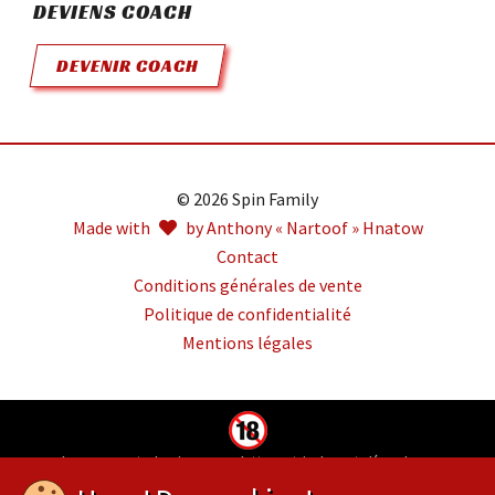
DEVIENS COACH
DEVENIR COACH
© 2026 Spin Family
Made with
by Anthony « Nartoof » Hnatow
Contact
Conditions générales de vente
Politique de confidentialité
Mentions légales
Jouer comporte des risques : endettement, isolement, dépendance.
Pour être aidé, appelez le 09-74-75-13-13 (appel non surtaxé)