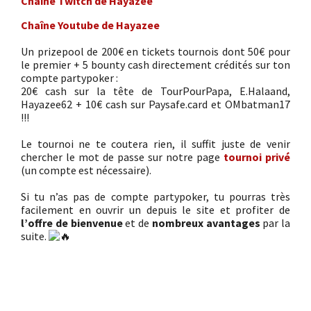
Chaîne Twitch de Hayazee
Chaîne Youtube de Hayazee
Un prizepool de 200€ en tickets tournois dont 50€ pour
le premier + 5 bounty cash directement crédités sur ton
compte partypoker :
20€ cash sur la tête de TourPourPapa, E.Halaand,
Hayazee62 + 10€ cash sur Paysafe.card et OMbatman17
!!!
Le tournoi ne te coutera rien, il suffit juste de venir
chercher le mot de passe sur notre page
tournoi privé
(un compte est nécessaire).
Si tu n’as pas de compte partypoker, tu pourras très
facilement en ouvrir un depuis le site et profiter de
l’offre de bienvenue
et de
nombreux avantages
par la
suite.