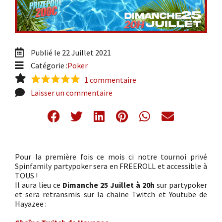
Publié le 22 Juillet 2021
Catégorie :
Poker
1 commentaire
Laisser un commentaire
Pour la première fois ce mois ci notre tournoi privé
Spinfamily partypoker sera en FREEROLL et accessible à
TOUS !
Il aura lieu ce
Dimanche 25 Juillet à 20h
sur partypoker
et sera retransmis sur la chaine Twitch et Youtube de
Hayazee :