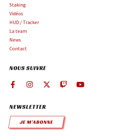
Staking
Vidéos
HUD / Tracker
La team
News
Contact
NOUS SUIVRE
NEWSLETTER
JE M'ABONNE