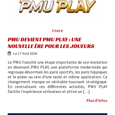
POKER
PMU DEVIENT PMU PLAY : UNE
NOUVELLE ÈRE POUR LES JOUEURS
Le 17 Avril 2026
Le PMU franchit une étape importante de son évolution
en devenant PMU PLAY, une plateforme modernisée qui
regroupe désormais les paris sportifs, les paris hippiques
et le poker au sein d’une seule et même application. Ce
changement marque un véritable tournant stratégique.
En centralisant ces différentes activités, PMU PLAY
facilite l’expérience utilisateur et attire un […]
Plus d'infos