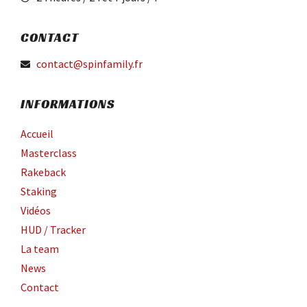
CONTACT
contact@spinfamily.fr
INFORMATIONS
Accueil
Masterclass
Rakeback
Staking
Vidéos
HUD / Tracker
La team
News
Contact