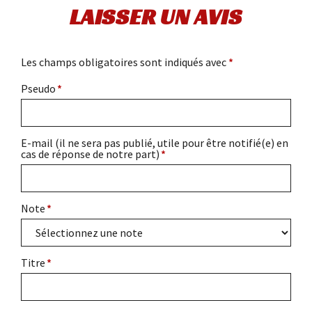
LAISSER UN AVIS
Les champs obligatoires sont indiqués avec
*
Pseudo
E-mail (il ne sera pas publié, utile pour être notifié(e) en
cas de réponse de notre part)
Note
Titre