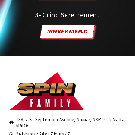
3- Grind Sereinement
NOTRE STAKING
188, 21st September Avenue, Naxxar, NXR 1012 Malta,
Malte
24 heures / 24 et 7 jours / 7