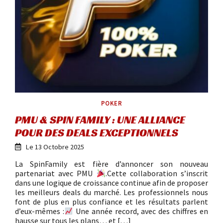
POKER
PMU & SPIN FAMILY : UNE ALLIANCE
POUR DES DEALS EXCEPTIONNELS
Le 13 Octobre 2025
La SpinFamily est fière d’annoncer son nouveau
partenariat avec PMU
.Cette collaboration s’inscrit
dans une logique de croissance continue afin de proposer
les meilleurs deals du marché. Les professionnels nous
font de plus en plus confiance et les résultats parlent
d’eux-mêmes :
Une année record, avec des chiffres en
hausse sur tous les plans… et […]