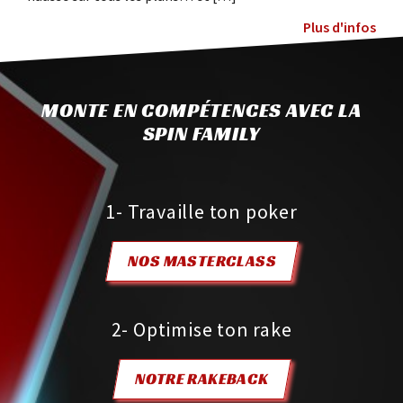
Plus d'infos
MONTE EN COMPÉTENCES AVEC LA
SPIN FAMILY
1- Travaille ton poker
NOS MASTERCLASS
2- Optimise ton rake
NOTRE RAKEBACK