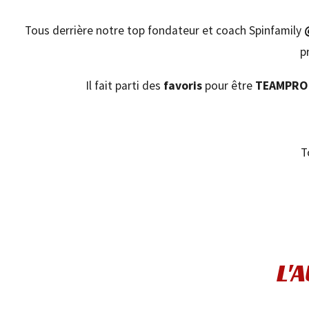
Tous derrière notre top fondateur et coach Spinfamily
p
Il fait parti des
favoris
pour être
TEAMPRO
T
L'