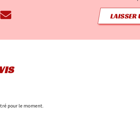
LAISSER 
VIS
stré pour le moment.