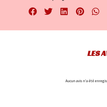
LES A
Aucun avis n'a été enregi