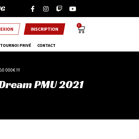
NG
0
EXION
INSCRIPTION
TOURNOI PRIVÉ
CONTACT
0 000€ !!!
ProDream PMU 2021