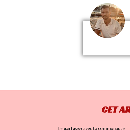
CET AR
Le
partager
avec ta communauté