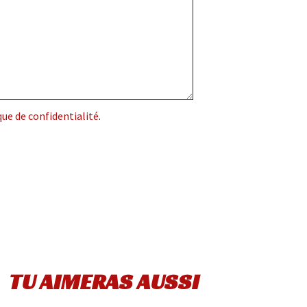
que de confidentialité
.
TU AIMERAS AUSSI