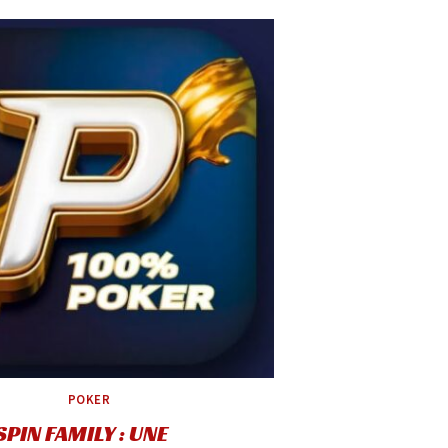
POKER
PIN FAMILY : UNE