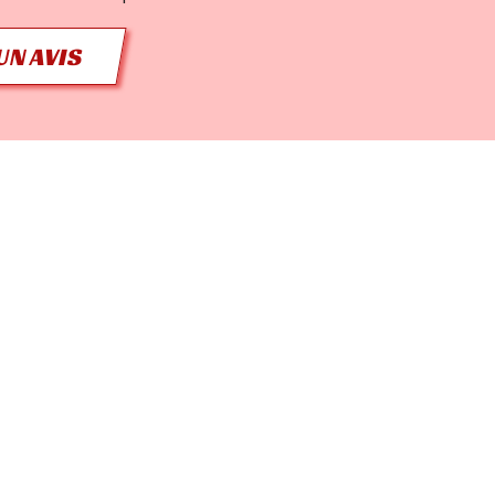
UN AVIS