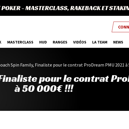
E POKER
-
MASTERCLASS, RAKEBACK ET STAKI
CONN
K
MASTERCLASS
HUD
RANGES
VIDÉOS
LA TEAM
NEWS
oach Spin Family, Finaliste pour le contrat ProDream PMU 2021 à 5
 Finaliste pour le contrat 
à 50 000€ !!!