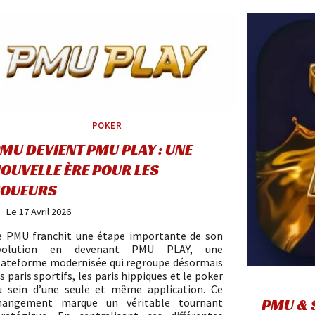
POKER
MU DEVIENT PMU PLAY : UNE
OUVELLE ÈRE POUR LES
JOUEURS
Le 17 Avril 2026
e PMU franchit une étape importante de son
volution en devenant PMU PLAY, une
lateforme modernisée qui regroupe désormais
s paris sportifs, les paris hippiques et le poker
u sein d’une seule et même application. Ce
PMU & S
hangement marque un véritable tournant