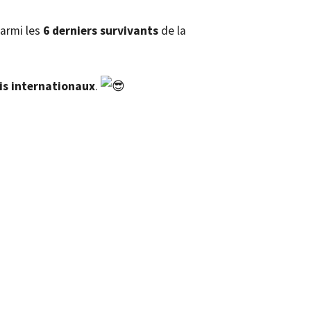
parmi les
6 derniers survivants
de la
is internationaux
.